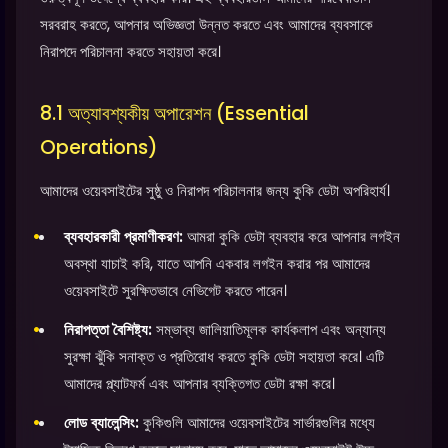
সরবরাহ করতে, আপনার অভিজ্ঞতা উন্নত করতে এবং আমাদের ব্যবসাকে
নিরাপদে পরিচালনা করতে সহায়তা করে।
8.1 অত্যাবশ্যকীয় অপারেশন (Essential
Operations)
আমাদের ওয়েবসাইটের সুষ্ঠু ও নিরাপদ পরিচালনার জন্য কুকি ডেটা অপরিহার্য।
ব্যবহারকারী প্রমাণীকরণ:
আমরা কুকি ডেটা ব্যবহার করে আপনার লগইন
অবস্থা যাচাই করি, যাতে আপনি একবার লগইন করার পর আমাদের
ওয়েবসাইটে সুরক্ষিতভাবে নেভিগেট করতে পারেন।
নিরাপত্তা বৈশিষ্ট্য:
সম্ভাব্য জালিয়াতিমূলক কার্যকলাপ এবং অন্যান্য
সুরক্ষা ঝুঁকি সনাক্ত ও প্রতিরোধ করতে কুকি ডেটা সহায়তা করে। এটি
আমাদের প্ল্যাটফর্ম এবং আপনার ব্যক্তিগত ডেটা রক্ষা করে।
লোড ব্যালেন্সিং:
কুকিগুলি আমাদের ওয়েবসাইটের সার্ভারগুলির মধ্যে