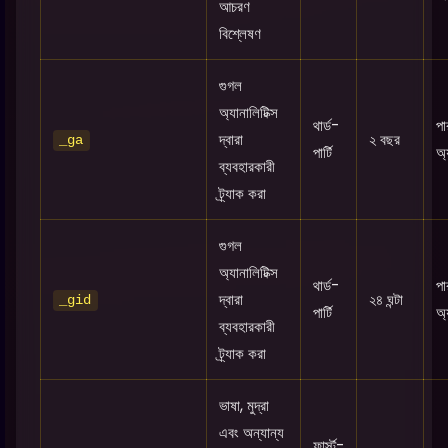
আচরণ
বিশ্লেষণ
গুগল
অ্যানালিটিক্স
থার্ড-
পা
দ্বারা
২ বছর
_ga
পার্টি
অ্
ব্যবহারকারী
ট্র্যাক করা
গুগল
অ্যানালিটিক্স
থার্ড-
পা
দ্বারা
২৪ ঘন্টা
_gid
পার্টি
অ্
ব্যবহারকারী
ট্র্যাক করা
ভাষা, মুদ্রা
এবং অন্যান্য
ফার্স্ট-