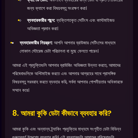
জন্য ক্যাশে করা বিষয়বস্তু সংরক্ষণ করা।
ব্যবহারকারীর পছন্দ:
ব্যক্তিগতকৃত সেটিংস এবং কাস্টমাইজড
অভিজ্ঞতা প্রদান করা।
ব্যবহারকারীর নিয়ন্ত্রণ:
আপনি আপনার ব্রাউজার সেটিংসের মাধ্যমে
লোকাল স্টোরেজ ডেটা পরিচালনা বা মুছে ফেলতে পারেন।
আমরা এই প্রযুক্তিগুলি আপনার ব্রাউজিং অভিজ্ঞতা উন্নত করতে, আমাদের
পরিষেবাগুলিকে অপ্টিমাইজ করতে এবং আপনার আগ্রহের সাথে প্রাসঙ্গিক
বিষয়বস্তু সরবরাহ করতে ব্যবহার করি, সর্বদা আপনার গোপনীয়তার অধিকারকে
সম্মান করে।
8. আমরা কুকি ডেটা কীভাবে ব্যবহার করি?
আমরা কুকি এবং অন্যান্য ট্র্যাকিং প্রযুক্তির মাধ্যমে সংগৃহীত ডেটা বিভিন্ন
গুরুত্বপূর্ণ উদ্দেশ্যে ব্যবহার করি। এই ব্যবহারগুলি আমাদের পরিষেবাগুলি