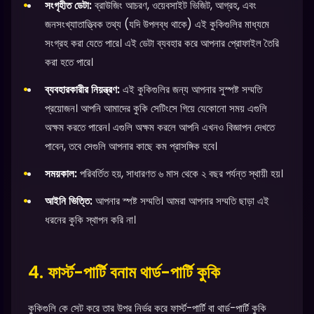
সংগৃহীত ডেটা:
ব্রাউজিং আচরণ, ওয়েবসাইট ভিজিট, আগ্রহ, এবং
জনসংখ্যাতাত্ত্বিক তথ্য (যদি উপলব্ধ থাকে) এই কুকিগুলির মাধ্যমে
সংগ্রহ করা যেতে পারে। এই ডেটা ব্যবহার করে আপনার প্রোফাইল তৈরি
করা হতে পারে।
ব্যবহারকারীর নিয়ন্ত্রণ:
এই কুকিগুলির জন্য আপনার সুস্পষ্ট সম্মতি
প্রয়োজন। আপনি আমাদের কুকি সেটিংসে গিয়ে যেকোনো সময় এগুলি
অক্ষম করতে পারেন। এগুলি অক্ষম করলে আপনি এখনও বিজ্ঞাপন দেখতে
পাবেন, তবে সেগুলি আপনার কাছে কম প্রাসঙ্গিক হবে।
সময়কাল:
পরিবর্তিত হয়, সাধারণত ৬ মাস থেকে ২ বছর পর্যন্ত স্থায়ী হয়।
আইনি ভিত্তি:
আপনার স্পষ্ট সম্মতি। আমরা আপনার সম্মতি ছাড়া এই
ধরনের কুকি স্থাপন করি না।
4. ফার্স্ট-পার্টি বনাম থার্ড-পার্টি কুকি
কুকিগুলি কে সেট করে তার উপর নির্ভর করে ফার্স্ট-পার্টি বা থার্ড-পার্টি কুকি