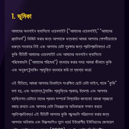
1. ভূমিকা
আমাদের অনলাইন ক্যাসিনো ওয়েবসাইট ("আমাদের ওয়েবসাইট," "আমাদের
প্ল্যাটফর্ম") ভিজিট করার জন্য আপনাকে ধন্যবাদ। আমরা আপনার গোপনীয়তাকে
গুরুত্ব সহকারে নিই এবং আপনার ডেটা সুরক্ষার জন্য প্রতিশ্রুতিবদ্ধ। এই
কুকি নীতিটি আমাদের ওয়েবসাইট এবং আমাদের অনলাইন ক্যাসিনো
পরিষেবাগুলি ("আমাদের পরিষেবা") ব্যবহার করার সময় আমরা কীভাবে কুকি
এবং অনুরূপ ট্র্যাকিং প্রযুক্তি ব্যবহার করি তা ব্যাখ্যা করে।
এই নীতিতে, আমরা আপনার ডিভাইসে সংরক্ষিত ছোট ডেটা ফাইল, যাকে "কুকি"
বলা হয়, এবং অন্যান্য ট্র্যাকিং প্রযুক্তির প্রকার, উদ্দেশ্য এবং আপনার
ব্যক্তিগত ডেটাতে তাদের প্রভাব সম্পর্কে বিস্তারিত জানাবো। আমরা স্বচ্ছতা
বজায় রাখতে এবং আপনার ডেটা নিয়ন্ত্রণের অধিকারকে সম্মান করতে
প্রতিশ্রুতিবদ্ধ। এই নীতিটি আপনার কুকি পছন্দগুলি পরিচালনা করার জন্য
আপনার অধিকার এবং বিকল্পগুলিও তুলে ধরে। ইউরোপীয় ইউনিয়নের জেনারেল