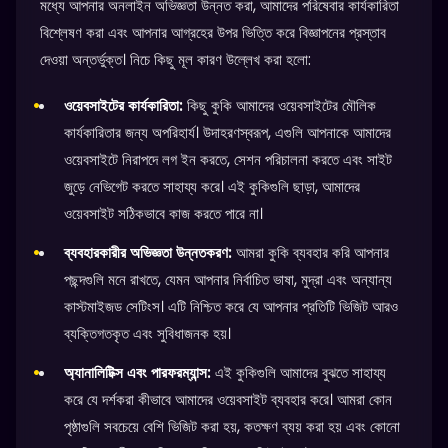
মধ্যে আপনার অনলাইন অভিজ্ঞতা উন্নত করা, আমাদের পরিষেবার কার্যকারিতা
বিশ্লেষণ করা এবং আপনার আগ্রহের উপর ভিত্তি করে বিজ্ঞাপনের প্রস্তাব
দেওয়া অন্তর্ভুক্ত। নিচে কিছু মূল কারণ উল্লেখ করা হলো:
ওয়েবসাইটের কার্যকারিতা:
কিছু কুকি আমাদের ওয়েবসাইটের মৌলিক
কার্যকারিতার জন্য অপরিহার্য। উদাহরণস্বরূপ, এগুলি আপনাকে আমাদের
ওয়েবসাইটে নিরাপদে লগ ইন করতে, সেশন পরিচালনা করতে এবং সাইট
জুড়ে নেভিগেট করতে সাহায্য করে। এই কুকিগুলি ছাড়া, আমাদের
ওয়েবসাইট সঠিকভাবে কাজ করতে পারে না।
ব্যবহারকারীর অভিজ্ঞতা উন্নতকরণ:
আমরা কুকি ব্যবহার করি আপনার
পছন্দগুলি মনে রাখতে, যেমন আপনার নির্বাচিত ভাষা, মুদ্রা এবং অন্যান্য
কাস্টমাইজড সেটিংস। এটি নিশ্চিত করে যে আপনার প্রতিটি ভিজিট আরও
ব্যক্তিগতকৃত এবং সুবিধাজনক হয়।
অ্যানালিটিক্স এবং পারফরম্যান্স:
এই কুকিগুলি আমাদের বুঝতে সাহায্য
করে যে দর্শকরা কীভাবে আমাদের ওয়েবসাইট ব্যবহার করে। আমরা কোন
পৃষ্ঠাগুলি সবচেয়ে বেশি ভিজিট করা হয়, কতক্ষণ ব্যয় করা হয় এবং কোনো