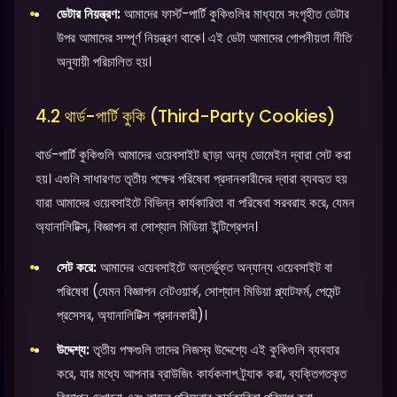
ডেটার নিয়ন্ত্রণ:
আমাদের ফার্স্ট-পার্টি কুকিগুলির মাধ্যমে সংগৃহীত ডেটার
উপর আমাদের সম্পূর্ণ নিয়ন্ত্রণ থাকে। এই ডেটা আমাদের গোপনীয়তা নীতি
অনুযায়ী পরিচালিত হয়।
4.2 থার্ড-পার্টি কুকি (Third-Party Cookies)
থার্ড-পার্টি কুকিগুলি আমাদের ওয়েবসাইট ছাড়া অন্য ডোমেইন দ্বারা সেট করা
হয়। এগুলি সাধারণত তৃতীয় পক্ষের পরিষেবা প্রদানকারীদের দ্বারা ব্যবহৃত হয়
যারা আমাদের ওয়েবসাইটে বিভিন্ন কার্যকারিতা বা পরিষেবা সরবরাহ করে, যেমন
অ্যানালিটিক্স, বিজ্ঞাপন বা সোশ্যাল মিডিয়া ইন্টিগ্রেশন।
সেট করে:
আমাদের ওয়েবসাইটে অন্তর্ভুক্ত অন্যান্য ওয়েবসাইট বা
পরিষেবা (যেমন বিজ্ঞাপন নেটওয়ার্ক, সোশ্যাল মিডিয়া প্ল্যাটফর্ম, পেমেন্ট
প্রসেসর, অ্যানালিটিক্স প্রদানকারী)।
উদ্দেশ্য:
তৃতীয় পক্ষগুলি তাদের নিজস্ব উদ্দেশ্যে এই কুকিগুলি ব্যবহার
করে, যার মধ্যে আপনার ব্রাউজিং কার্যকলাপ ট্র্যাক করা, ব্যক্তিগতকৃত