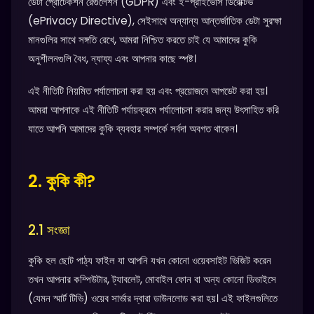
ডেটা প্রোটেকশন রেগুলেশন (GDPR) এবং ই-প্রাইভেসি ডিরেক্টিভ
(ePrivacy Directive), সেইসাথে অন্যান্য আন্তর্জাতিক ডেটা সুরক্ষা
মানগুলির সাথে সঙ্গতি রেখে, আমরা নিশ্চিত করতে চাই যে আমাদের কুকি
অনুশীলনগুলি বৈধ, ন্যায্য এবং আপনার কাছে স্পষ্ট।
এই নীতিটি নিয়মিত পর্যালোচনা করা হয় এবং প্রয়োজনে আপডেট করা হয়।
আমরা আপনাকে এই নীতিটি পর্যায়ক্রমে পর্যালোচনা করার জন্য উৎসাহিত করি
যাতে আপনি আমাদের কুকি ব্যবহার সম্পর্কে সর্বদা অবগত থাকেন।
2. কুকি কী?
2.1 সংজ্ঞা
কুকি হল ছোট পাঠ্য ফাইল যা আপনি যখন কোনো ওয়েবসাইট ভিজিট করেন
তখন আপনার কম্পিউটার, ট্যাবলেট, মোবাইল ফোন বা অন্য কোনো ডিভাইসে
(যেমন স্মার্ট টিভি) ওয়েব সার্ভার দ্বারা ডাউনলোড করা হয়। এই ফাইলগুলিতে