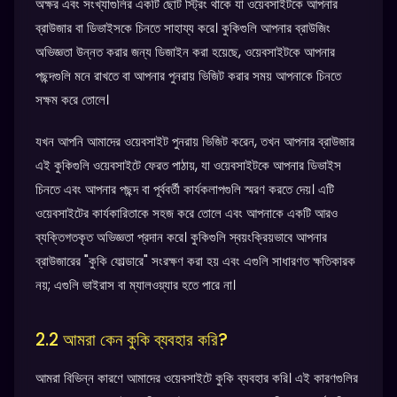
অক্ষর এবং সংখ্যাগুলির একটি ছোট স্ট্রিং থাকে যা ওয়েবসাইটকে আপনার
ব্রাউজার বা ডিভাইসকে চিনতে সাহায্য করে। কুকিগুলি আপনার ব্রাউজিং
অভিজ্ঞতা উন্নত করার জন্য ডিজাইন করা হয়েছে, ওয়েবসাইটকে আপনার
পছন্দগুলি মনে রাখতে বা আপনার পুনরায় ভিজিট করার সময় আপনাকে চিনতে
সক্ষম করে তোলে।
যখন আপনি আমাদের ওয়েবসাইট পুনরায় ভিজিট করেন, তখন আপনার ব্রাউজার
এই কুকিগুলি ওয়েবসাইটে ফেরত পাঠায়, যা ওয়েবসাইটকে আপনার ডিভাইস
চিনতে এবং আপনার পছন্দ বা পূর্ববর্তী কার্যকলাপগুলি স্মরণ করতে দেয়। এটি
ওয়েবসাইটের কার্যকারিতাকে সহজ করে তোলে এবং আপনাকে একটি আরও
ব্যক্তিগতকৃত অভিজ্ঞতা প্রদান করে। কুকিগুলি স্বয়ংক্রিয়ভাবে আপনার
ব্রাউজারের "কুকি ফোল্ডারে" সংরক্ষণ করা হয় এবং এগুলি সাধারণত ক্ষতিকারক
নয়; এগুলি ভাইরাস বা ম্যালওয়্যার হতে পারে না।
2.2 আমরা কেন কুকি ব্যবহার করি?
আমরা বিভিন্ন কারণে আমাদের ওয়েবসাইটে কুকি ব্যবহার করি। এই কারণগুলির