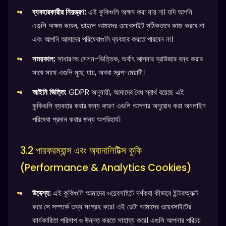
ব্যবহারকারীর নিয়ন্ত্রণ:
এই কুকিগুলি অক্ষম করা যায় না। যদি আপনি
এগুলি অক্ষম করেন, তাহলে আমাদের ওয়েবসাইট সঠিকভাবে কাজ করবে না
এবং আপনি আমাদের পরিষেবাগুলি ব্যবহার করতে পারবেন না।
সময়কাল:
সাধারণত সেশন-ভিত্তিক, অর্থাৎ আপনার ব্রাউজার বন্ধ করার
সাথে সাথে এগুলি মুছে যায়, অথবা স্বল্প-মেয়াদী।
আইনি ভিত্তি:
GDPR অনুযায়ী, আমাদের বৈধ স্বার্থ রয়েছে এই
কুকিগুলি ব্যবহার করার জন্য কারণ এগুলি আপনার অনুরোধ করা অনলাইন
পরিষেবা প্রদান করার জন্য অপরিহার্য।
3.2 পারফরম্যান্স এবং অ্যানালিটিক্স কুকি
(Performance & Analytics Cookies)
উদ্দেশ্য:
এই কুকিগুলি আমাদের ওয়েবসাইটে দর্শকরা কীভাবে ইন্টারঅ্যাক্ট
করে সে সম্পর্কে তথ্য সংগ্রহ করে। এই ডেটা আমাদের ওয়েবসাইটের
কার্যকারিতা পরিমাপ ও উন্নত করতে সাহায্য করে। এগুলি আপনার পরিচয়