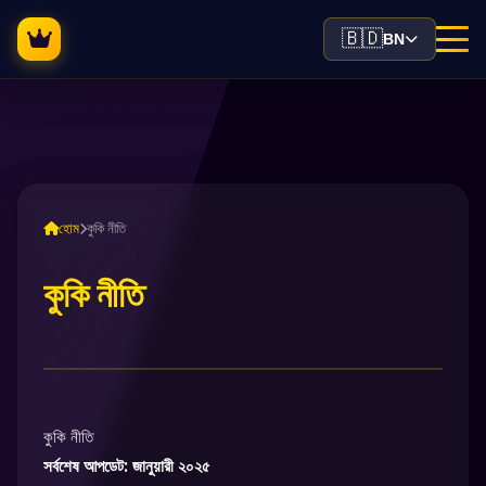
🇧🇩
BN
হোম
কুকি নীতি
কুকি নীতি
কুকি নীতি
সর্বশেষ আপডেট: জানুয়ারী ২০২৫