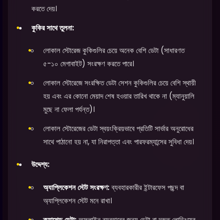
করতে দেয়।
কুকির সাথে তুলনা:
লোকাল স্টোরেজ কুকিগুলির চেয়ে অনেক বেশি ডেটা (সাধারণত
৫-১০ মেগাবাইট) সংরক্ষণ করতে পারে।
লোকাল স্টোরেজে সংরক্ষিত ডেটা সেশন কুকিগুলির চেয়ে বেশি স্থায়ী
হয় এবং এর কোনো মেয়াদ শেষ হওয়ার তারিখ থাকে না (ম্যানুয়ালি
মুছে না ফেলা পর্যন্ত)।
লোকাল স্টোরেজের ডেটা স্বয়ংক্রিয়ভাবে প্রতিটি সার্ভার অনুরোধের
সাথে পাঠানো হয় না, যা নিরাপত্তা এবং পারফরম্যান্সের সুবিধা দেয়।
উদ্দেশ্য:
অ্যাপ্লিকেশন স্টেট সংরক্ষণ:
ব্যবহারকারীর ইন্টারফেস পছন্দ বা
অ্যাপ্লিকেশন স্টেট মনে রাখা।
ক্যাশেড ডেটা:
অফলাইন ব্যবহারের জন্য ডেটা বা দ্রুত লোডিংয়ের