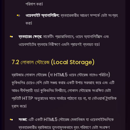
পরিমাপ করা।
ওয়েবসাইট অ্যানালিটিক্স:
ব্যবহারকারীর আচরণ সম্পর্কে ডেটা সংগ্রহ
করা।
ব্যবহারের ক্ষেত্র:
মার্কেটিং প্রচারাভিযানে, ওয়েব অ্যানালিটিক্সে এবং
ওয়েবসাইটের ব্যবহার নিরীক্ষণে এগুলি প্রায়শই ব্যবহৃত হয়।
7.2 লোকাল স্টোরেজ (Local Storage)
ব্রাউজার লোকাল স্টোরেজ (যা HTML5 ওয়েব স্টোরেজ নামেও পরিচিত)
কুকিগুলির চেয়েও বেশি ডেটা সঞ্চয় করার একটি উপায় সরবরাহ করে এবং এটি
আরও দীর্ঘস্থায়ী হয়। কুকিগুলির বিপরীতে, লোকাল স্টোরেজে সংরক্ষিত ডেটা
প্রতিটি HTTP অনুরোধের সাথে সার্ভারে পাঠানো হয় না, যা নেটওয়ার্ক ট্র্যাফিক
হ্রাস করে।
সংজ্ঞা:
এটি একটি HTML5 স্টোরেজ মেকানিজম যা ওয়েবসাইটগুলিকে
ব্যবহারকারীর ব্রাউজারে তুলনামূলকভাবে বৃহৎ পরিমাণে ডেটা সংরক্ষণ