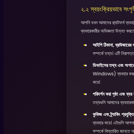
২.২ স্বয়ংক্রিয়ভাবে সংগ
আপনি যখন আমাদের প্ল্যাটফর্ম ব্যবহ
ব্যবহারকারীর অভিজ্ঞতা উন্নত করতে
আইপি ঠিকানা, ব্রাউজারের
সম্পর্কে তথ্য। এটি নিরাপত
ডিভাইসের তথ্য এবং অপারেট
Windows) ব্যবহার করছেন ত
করে।
পরিদর্শন করা পৃষ্ঠা এবং ব্যয়
তথ্যগুলি আমাদের ব্যবহারকা
কুকিজ এবং ট্র্যাকিং প্রযুক্তি
ব্যবহার করে। এইগুলি আপনা
সম্পর্কে বিস্তারিত জানতে অ