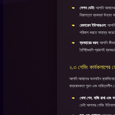
সেশন ডেটা:
আপনি আমাদের প
নিরাপত্তা ব্যবস্থা উন্নত
রেফারেল ইউআরএল:
আপনি আ
পরিমাপ করতে সাহায্য করে।
ব্যবহারের ধরন:
আপনি কীভাবে 
বৈশিষ্ট্যগুলি প্রায়শই ব্যব
২.৩ গেমিং কার্যকলাপের ড
আপনি আমাদের অনলাইন ক্যাসিনোতে খে
বাধ্যবাধকতা পূরণ এবং দায়িত্বশীল গ
খেলা গেম, বাজি রাখা এবং 
ডেটা আপনার গেমিং ইতিহাস 