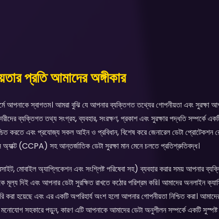
়তার প্রতি আমাদের অঙ্গীকার
্মে আপনাকে স্বাগতম। আমরা বুঝি যে আপনার ব্যক্তিগত তথ্যের গোপনীয়তা এবং সুরক্ষা আপন
রীদের ব্যক্তিগত তথ্য সংগ্রহ, ব্যবহার, সংরক্ষণ, প্রকাশ এবং সুরক্ষার পদ্ধতি সম্পর্কে একট
ষা নিশ্চিত করতে এবং প্রযোজ্য সকল আইন ও প্রবিধান, বিশেষ করে জেনারেল ডেটা প্রোটে
সি অ্যাক্ট (CCPA) সহ আন্তর্জাতিক ডেটা সুরক্ষা মান মেনে চলতে প্রতিশ্রুতিবদ্ধ।
়েবসাইট, মোবাইল অ্যাপ্লিকেশন এবং সংশ্লিষ্ট পরিষেবা সহ) ব্যবহার করার সময় আপনার ব্যক
সকে মূল্য দিই এবং আপনার ডেটা সুরক্ষিত রাখতে কঠোর পরিশ্রম করি। আমাদের অনলাইন ক্যাস
তৈরি করা হয়েছে এবং এর একটি অপরিহার্য অংশ হলো আপনার গোপনীয়তা নিশ্চিত করা। আমাদের
 মনোযোগ সহকারে পড়ুন, কারণ এটি আপনাকে আমাদের ডেটা অনুশীলন সম্পর্কে একটি সুস্পষ্ট