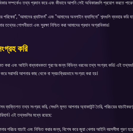
ার সম্পর্কেও তথ্য প্রদান করে এবং কীভাবে আপনি সেই অধিকারগুলি প্রয়োগ করতে পারেন 
রিষেবা", "আমাদের প্ল্যাটফর্ম" এবং "আমাদের অনলাইন ক্যাসিনো" শব্দগুলি ব্যবহার করি যা
র তথ্যের গোপনীয়তা এবং সুরক্ষা নিশ্চিত করা আমাদের প্রধান অগ্রাধিকার।
ংগ্রহ করি
ত করা এবং আইনি বাধ্যবাধকতা পূরণের জন্য বিভিন্ন ধরনের তথ্য সংগ্রহ করি। এই তথ্যগুলি 
 করে সরাসরি আপনার কাছ থেকে বা স্বয়ংক্রিয়ভাবে সংগ্রহ করা হয়।
 ব্যক্তিগত তথ্য সংগ্রহ করি, সেগুলি মূলত আপনার অ্যাকাউন্ট তৈরি, পরিচয়ের যাচাইকরণ
হার্য। এই তথ্যগুলির মধ্যে রয়েছে:
ার পরিচয় যাচাই এবং নিশ্চিত করার জন্য, বিশেষ করে জুয়া খেলার আইনি বয়সসীমা পূরণ হয়