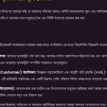
উদ্দেশ্যে ব্যবহার করি, যা আমাদের পরিষেবা প্রদান, আইনি বাধ্যবাধকতা পূরণ এবং সামগ্রিক
রি যে আপনার তথ্য শুধুমাত্র বৈধ এবং নির্দিষ্ট উদ্দেশ্যে ব্যবহার করা হয়।
বাগুলি কার্যকরভাবে সরবরাহ করার জন্য অপরিহার্য। এর মধ্যে নিম্নলিখিত বিষয়গুলি অন্তর্ভ
াপনা:
আপনার অ্যাকাউন্ট সেট আপ করা, আপনার লগইন প্রমাণপত্র পরিচালনা করা এবং আপনার অ
এবং অন্যান্য অ্যাকাউন্ট-সম্পর্কিত সহায়তাও অন্তর্ভুক্ত।
ustomer) যাচাইকরণ:
নিয়ন্ত্রক প্রয়োজনীয়তা এবং অ্যান্টি-মানি লন্ডারিং (AML
 এটি জালিয়াতি প্রতিরোধ এবং একটি নিরাপদ গেমিং পরিবেশ নিশ্চিত করার জন্য অত্যন্ত গুরুত্
ত/উত্তোলন):
আপনার জমা করা তহবিল এবং উত্তোলনের অনুরোধ প্রক্রিয়া করা। আমরা আপনার
্থিক লেনদেন মসৃণ এবং নিরাপদ হয়।
ার জিজ্ঞাসা, অভিযোগ বা সমস্যার প্রতিক্রিয়া জানানো। আমরা আপনার যোগাযোগের তথ্য এব