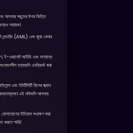
 এবং আপনার পছন্দের উপর ভিত্তি
জন্যও সহায়ক।
ি লন্ডারিং (AML) এবং জুয়া খেলার
বরণ, ই-ওয়ালেট আইডি এবং অন্যান্য
ত সংবেদনশীল তথ্যগুলি এনক্রিপ্ট করা
সেন্স এবং ইউটিলিটি বিলের স্ক্যান
 বাধ্যতামূলক। এই নথিগুলি আপনার
ং যোগাযোগের ইতিহাস সংরক্ষণ করা
নত করতে পারি।