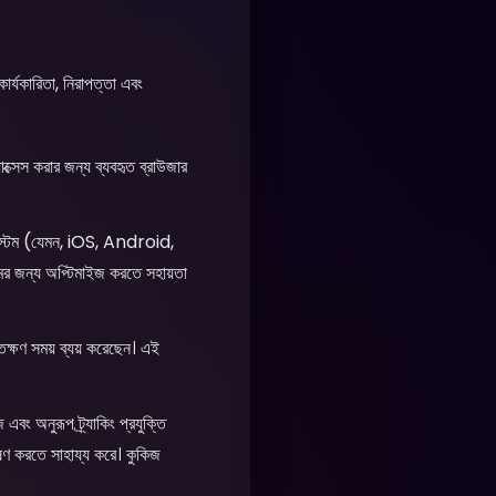
ার্যকারিতা, নিরাপত্তা এবং
্সেস করার জন্য ব্যবহৃত ব্রাউজার
সিস্টেম (যেমন, iOS, Android,
ের জন্য অপ্টিমাইজ করতে সহায়তা
কতক্ষণ সময় ব্যয় করেছেন। এই
 অনুরূপ ট্র্যাকিং প্রযুক্তি
ষণ করতে সাহায্য করে। কুকিজ